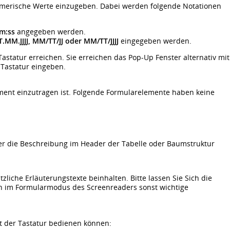
numerische Werte einzugeben. Dabei werden folgende Notationen
m:ss
angegeben werden.
T.MM.JJJJ, MM/TT/JJ oder MM/TT/JJJJ
eingegeben werden.
astatur erreichen. Sie erreichen das Pop-Up Fenster alternativ mit
Tastatur eingeben.
ment einzutragen ist. Folgende Formularelemente haben keine
r die Beschreibung im Header der Tabelle oder Baumstruktur
zliche Erläuterungstexte beinhalten. Bitte lassen Sie Sich die
n im Formularmodus des Screenreaders sonst wichtige
t der Tastatur bedienen können: