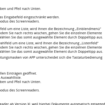
Oben und Pfeil nach Unten.
as Eingabefeld eingeschränkt werden.
modus des Screenreaders.
feld um eine Liste, wird Ihnen die Bezeichnung „Einblendmenü“
 Indem Sie nach rechts wischen, gehen Sie die einzelnen Elemente
 Wählen Sie das somit ausgewählte Element durch Doppeltipp aus.
hlfeld um eine Liste, wird Ihnen die Bezeichnung „Listenfeld“
 Indem Sie nach rechts wischen, gehen Sie die einzelnen Elemente
 Wählen Sie das somit ausgewählte Element durch Doppeltipp aus.
tungsmasken von APP unterscheidet sich die Tastaturbedienung
allen Einträgen geöffnet.
 Auswahlliste.
Oben und Pfeil nach Unten.
modus des Screenreaders.
eader ab Version XI, weil hierbei Dokumente automatisch getagge