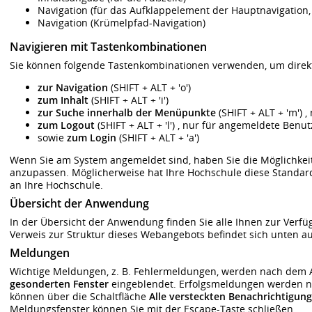
Navigation (für das Aufklappelement der Hauptnavigation
Navigation (Krümelpfad-Navigation)
Navigieren mit Tastenkombinationen
Sie können folgende Tastenkombinationen verwenden, um direkt
zur Navigation
(SHIFT + ALT + 'o')
zum Inhalt
(SHIFT + ALT + 'i')
zur Suche innerhalb der Menüpunkte
(SHIFT + ALT + 'm') 
zum Logout
(SHIFT + ALT + 'l') , nur für angemeldete Benu
sowie
zum Login
(SHIFT + ALT + 'a')
Wenn Sie am System angemeldet sind, haben Sie die Möglichkei
anzupassen. Möglicherweise hat Ihre Hochschule diese Standar
an Ihre Hochschule.
Übersicht der Anwendung
In der Übersicht der Anwendung finden Sie alle Ihnen zur Ver
Verweis zur
Struktur dieses Webangebots
befindet sich unten au
Meldungen
Wichtige Meldungen, z. B. Fehlermeldungen, werden nach dem A
gesonderten Fenster
eingeblendet. Erfolgsmeldungen werden na
können über die Schaltfläche
Alle versteckten Benachrichtigun
Meldungsfenster können Sie mit der Escape-Taste schließen.